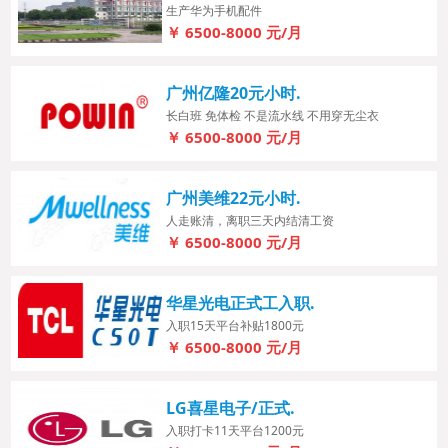
生产华为手机配件
￥
6500-8000
元/月
广州亿隆20元小时.
长白班 免体检 不是流水线 不用穿无尘衣
￥
6500-8000
元/月
广州美维22元小时.
人走账清，离职三天内结清工资
￥
6500-8000
元/月
华星光电正式工入职.
入职15天平台补贴1800元
￥
6500-8000
元/月
LG喜星电子/正式.
入职打卡11天平台1200元